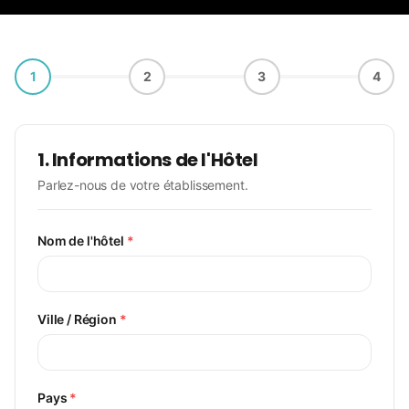
Régions
Bénin (Cotonou)
1
2
3
4
Burkina Faso (Ouaga)
Côte d'Ivoire (Abidjan)
1. Informations de l'Hôtel
Guinée (Conakry)
Parlez-nous de votre établissement.
Mali (Bamako)
Niger (Niamey)
Nom de l'hôtel
*
Sénégal (Dakar)
Blog
Ville / Région
*
À Propos
Pays
*