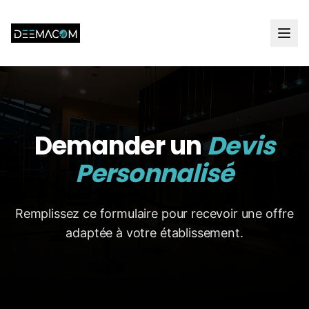
Accueil
Services
Demander un
Devis
Création Site Web
Personnalisé
Gestion Réservation
Sync Booking/Airbnb
Remplissez ce formulaire pour recevoir une offre
Marketing Digital
adaptée à votre établissement.
Formation & Support
Tous les services