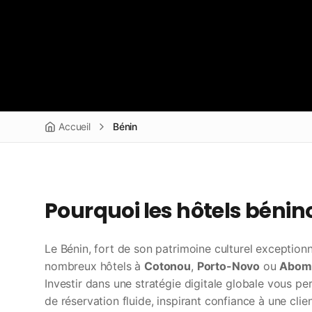
Accueil
Bénin
Pourquoi les hôtels bénino
Le Bénin, fort de son patrimoine culturel exceptio
nombreux hôtels à
Cotonou
,
Porto-Novo
ou
Abom
Investir dans une stratégie digitale globale vous 
de réservation fluide, inspirant confiance à une cli