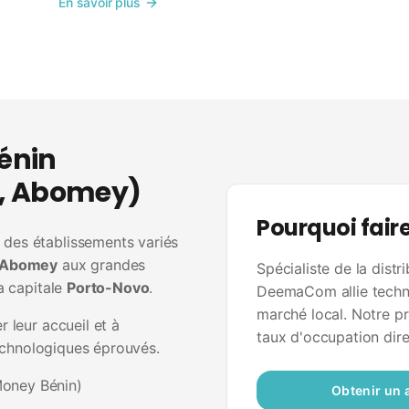
En savoir plus
Bénin
o, Abomey)
Pourquoi fai
des établissements variés
Abomey
aux grandes
Spécialiste de la distr
a capitale
Porto-Novo
.
DeemaCom allie techno
marché local. Notre pr
 leur accueil et à
taux d'occupation dire
technologiques éprouvés.
Money Bénin)
Obtenir un