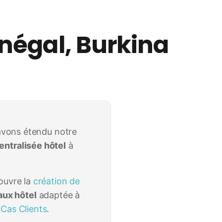
énégal, Burkina
avons étendu notre
entralisée hôtel
à
ouvre la
création de
aux hôtel
adaptée à
n
Cas Clients
.